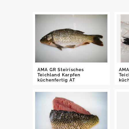
AMA GR Steirisches
AMA
Teichland Karpfen
Tei
küchenfertig AT
küc