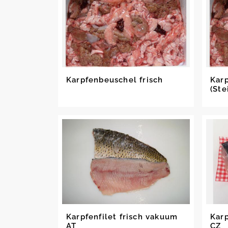
Karpfenbeuschel frisch
Karp
(Ste
Karpfenfilet frisch vakuum
Karp
AT
CZ