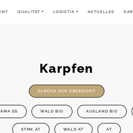
ENT
QUALITÄT
LOGISTIK
AKTUELLES
KAR
Karpfen
ZURÜCK ZUR ÜBERSICHT
AMA GS
WALD BIO
AUSLAND BIO
STMK AT
WALD AT
AT